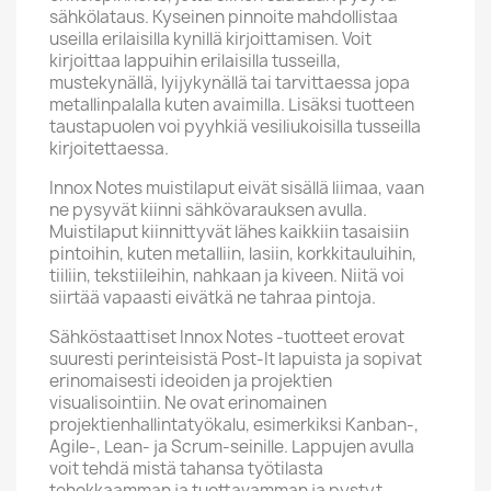
sähkölataus. Kyseinen pinnoite mahdollistaa
useilla erilaisilla kynillä kirjoittamisen. Voit
kirjoittaa lappuihin erilaisilla tusseilla,
mustekynällä, lyijykynällä tai tarvittaessa jopa
metallinpalalla kuten avaimilla. Lisäksi tuotteen
taustapuolen voi pyyhkiä vesiliukoisilla tusseilla
kirjoitettaessa.
Innox Notes muistilaput eivät sisällä liimaa, vaan
ne pysyvät kiinni sähkövarauksen avulla.
Muistilaput kiinnittyvät lähes kaikkiin tasaisiin
pintoihin, kuten metalliin, lasiin, korkkitauluihin,
tiiliin, tekstiileihin, nahkaan ja kiveen. Niitä voi
siirtää vapaasti eivätkä ne tahraa pintoja.
Sähköstaattiset Innox Notes -tuotteet erovat
suuresti perinteisistä Post-It lapuista ja sopivat
erinomaisesti ideoiden ja projektien
visualisointiin. Ne ovat erinomainen
projektienhallintatyökalu, esimerkiksi Kanban-,
Agile-, Lean- ja Scrum-seinille. Lappujen avulla
voit tehdä mistä tahansa työtilasta
tehokkaamman ja tuottavamman ja pystyt