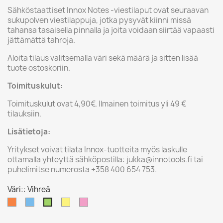
Sähköstaattiset Innox Notes -viestilaput ovat seuraavan
sukupolven viestilappuja, jotka pysyvät kiinni missä
tahansa tasaisella pinnalla ja joita voidaan siirtää vapaasti
jättämättä tahroja.
Aloita tilaus valitsemalla väri sekä määrä ja sitten lisää
tuote ostoskoriin.
Toimituskulut:
Toimituskulut ovat 4,90€. Ilmainen toimitus yli 49 €
tilauksiin.
Lisätietoja:
Yritykset voivat tilata Innox-tuotteita myös laskulle
ottamalla yhteyttä sähköpostilla: jukka@innotools.fi tai
puhelimitse numerosta +358 400 654 753.
Väri:: Vihreä
Oranssi
Sininen
Keltainen
Pinkki
Vihreä